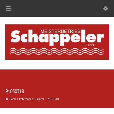
P1030318
Home
Referenzen
Sanitär
P1030318