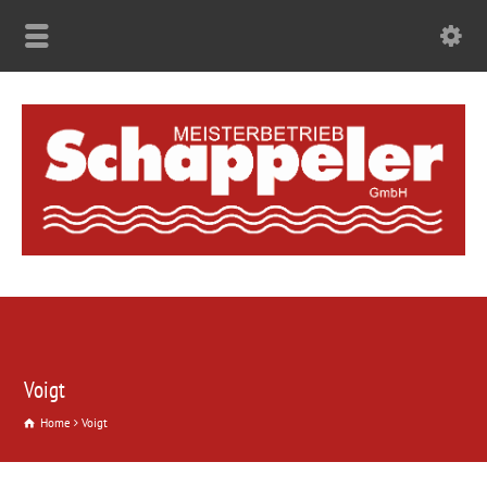
Voigt
Home
Voigt