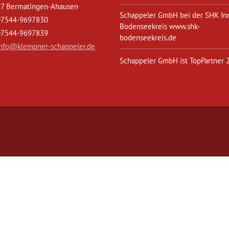
7 Bermatingen-Ahausen
Schappeler GmbH bei der SHK In
07544-9697830
Bodenseekreis www.shk-
07544-9697839
bodenseekreis.de
info@klempner-schappeler.de
Schappeler GmbH ist TopPartner 